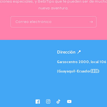
iones especiales, y BebiTips que te pueden ser de much
nueva aventura.
Correo electrónico
Dirección 📍
Garzocentro 2000, local 106
(Guayaquil-Ecuador🇪🇨)
Facebook
Instagram
TikTok
YouTube