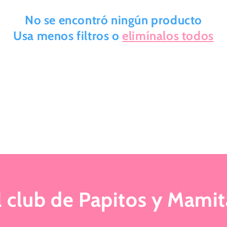
No se encontró ningún producto
Usa menos filtros o
elimínalos todos
 club de Papitos y Mamit