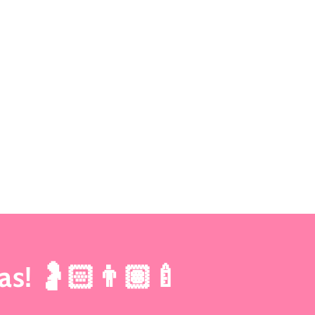
as! 🤰🏻👨🏽‍🍼